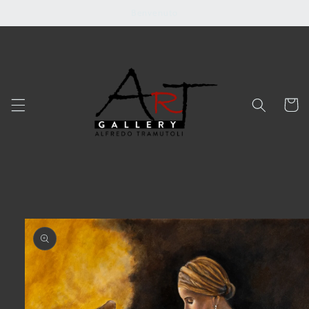
Vai
Benvenuto
direttamente
ai contenuti
Carrell
Passa alle
informazioni
sul prodotto