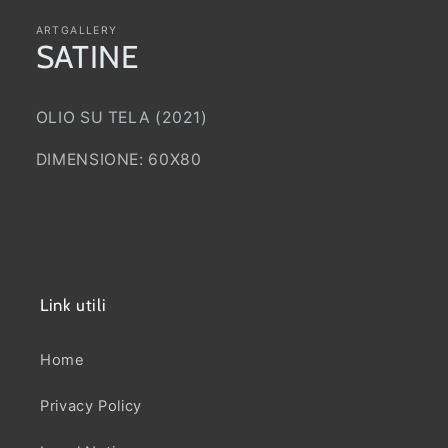
contenuti
multimediali
1
ARTGALLERY
in
SATINE
finestra
modale
OLIO SU TELA (2021)
DIMENSIONE: 60X80
Link utili
Home
Privacy Policy