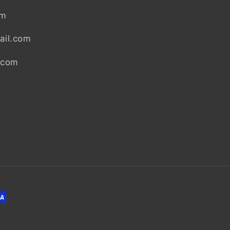
om
ail.com
.com