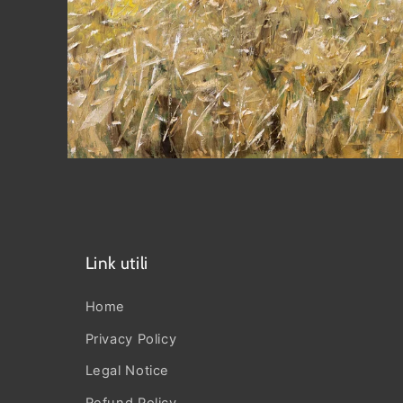
Apri
contenuti
multimediali
1
in
finestra
modale
Link utili
Home
Privacy Policy
Legal Notice
Refund Policy